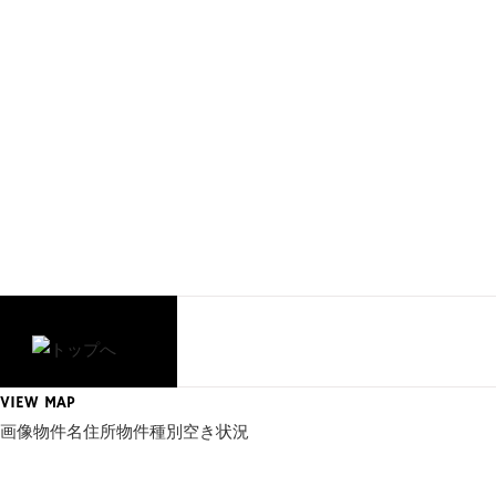
VIEW MAP
画像
物件名
住所
物件種別
空き状況