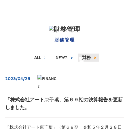
ニュース一覧
企業情報
財務管理
自社物件一覧
ALL
>
NEWS
>
財務
>
幕張地区一覧
管理物件一覧
2023/04/26
店舗開発事業一覧
管理サービス
「株式会社アート東千葉」第６９期の決算報告を更新
しました。
財務情報一覧
お問い合わせ
「株式会社アート東千葉」（第６９期 令和５年２月２８日