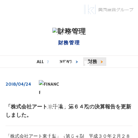
ニュース一覧
企業情報
財務管理
自社物件一覧
ALL
>
NEWS
>
財務
>
幕張地区一覧
管理物件一覧
2018/04/24
店舗開発事業一覧
管理サービス
「株式会社アート東千葉」第６４期の決算報告を更新
しました。
財務情報一覧
お問い合わせ
「株式会社アート東千葉」（第６４期 平成３０年２月２８