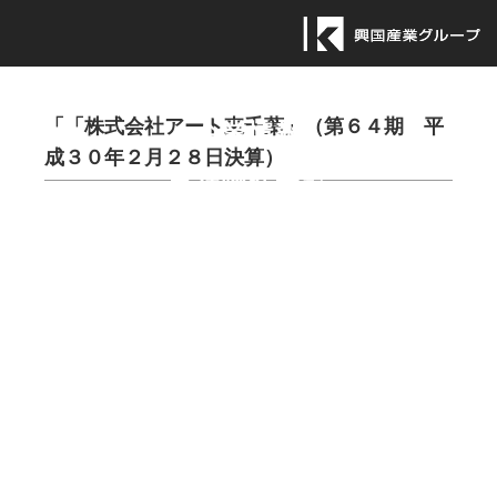
ニュース一覧
「「株式会社アート東千葉」（第６４期 平
企業情報
成３０年２月２８日決算）
自社物件一覧
幕張地区一覧
管理物件一覧
店舗開発事業一覧
管理サービス
財務情報一覧
お問い合わせ