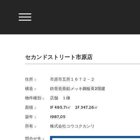
セカンドストリート市原店
住所
市原市五所１６７２－２
構造
鉄骨造亜鉛メッキ鋼板葺2階建
物件種別
店舗 １棟
面積
1F 495.71㎡ 2F 347.26㎡
築年
1987,05
所有
株式会社コウコクカンリ
問合せ先