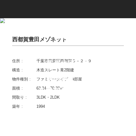
ニュース一覧
企業情報
西都賀豊田メゾネット
自社物件一覧
住所
千葉市若葉区西都賀５－２－９
幕張地区一覧
構造
木造スレート葺2階建
管理物件一覧
物件種別
ファミリータイプ 4部屋
面積
63.34～70.38㎡
店舗開発事業一覧
間取り
3LDK・2LDK
管理サービス
築年
1994
財務情報一覧
お問い合わせ