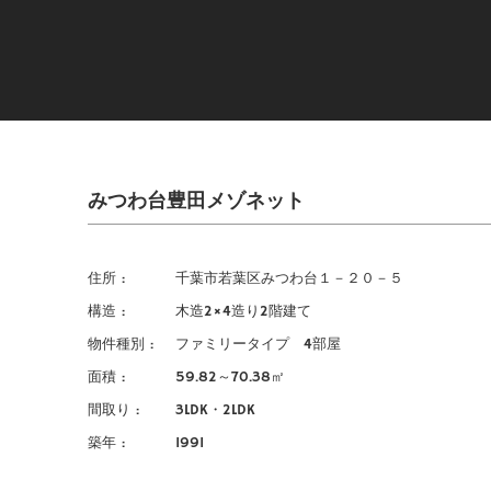
みつわ台豊田メゾネット
住所
千葉市若葉区みつわ台１－２０－５
構造
木造2×4造り2階建て
物件種別
ファミリータイプ 4部屋
面積
59.82～70.38㎡
間取り
3LDK・2LDK
築年
1991